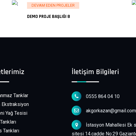
DEVAM EDEN PROJELER
DEMO PROJE BAŞLIĞI 8
tlerimiz
İletişim Bilgileri
nmaz Tanklar
0555 864 04 10
 Ekstraksiyon
akgorkazan@gmail.com
i Yağ Tesisi
Tankları
İstasyon Mahallesi Ek 
 Tankları
sitesi 14.cadde No:29 Gaziant