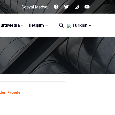
Sosyal Medya:
ultıMedıa
İletişim
Turkish
en Projeler